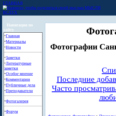
ГЛАВНАЯ
МЫСЛИ
ВСЛУХ
Навигация по
Фотог
сайту
·
Главная
·
Материалы
Фотографии Санк
·
Новости
·
Заметки
·
Литературные
Спи
заметки
·
Особое
мнение
Последние доба
·
Комментарии
·
Публичные дела
Часто просматри
·
Преподаватели
люб
·
Фотогалерея
·
Форум