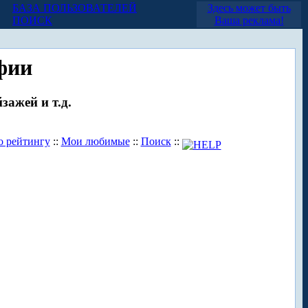
БАЗА ПОЛЬЗОВАТЕЛЕЙ
Здесь может быть
ПОИСК
Ваша реклама!
фии
зажей и т.д.
о рейтингу
::
Мои любимые
::
Поиск
::