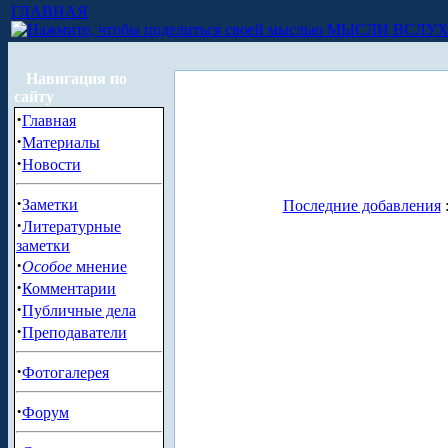
ГЛАВНАЯ
МЫСЛИ ВСЛУ
Навигация по
сайту
·
Главная
·
Материалы
·
Новости
·
Заметки
Последние добавления
·
Литературные
заметки
·
Особое
мнение
·
Комментарии
·
Публичные дела
·
Преподаватели
·
Фотогалерея
·
Форум