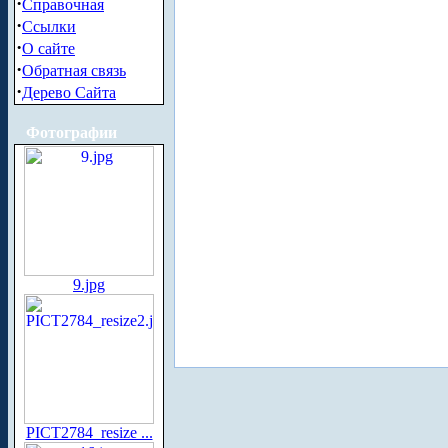
·
Справочная
·
Ссылки
·
О сайте
·
Обратная связь
·
Дерево Сайта
Фотографии
9.jpg
PICT2784_resize ...