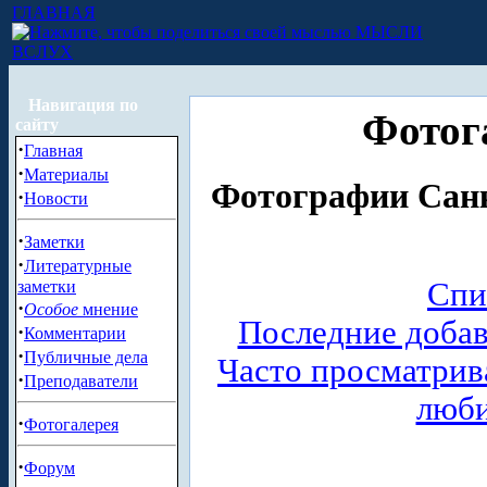
ГЛАВНАЯ
МЫСЛИ
ВСЛУХ
Навигация по
Фотог
сайту
·
Главная
·
Материалы
Фотографии Санк
·
Новости
·
Заметки
·
Литературные
Спи
заметки
·
Особое
мнение
Последние доба
·
Комментарии
·
Публичные дела
Часто просматри
·
Преподаватели
люб
·
Фотогалерея
·
Форум