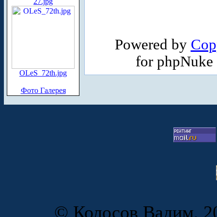
27.jpg
Powered by
Cop
for phpNuke
OLeS_72th.jpg
Фото Галерея
© Колосов Вадим, 20