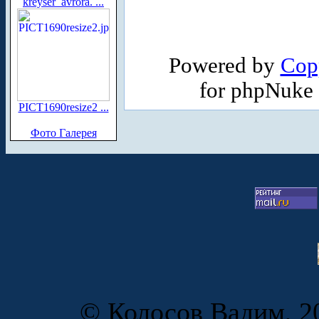
kreyser_avrora. ...
Powered by
Cop
for phpNuke
PICT1690resize2 ...
Фото Галерея
© Колосов Вадим, 20