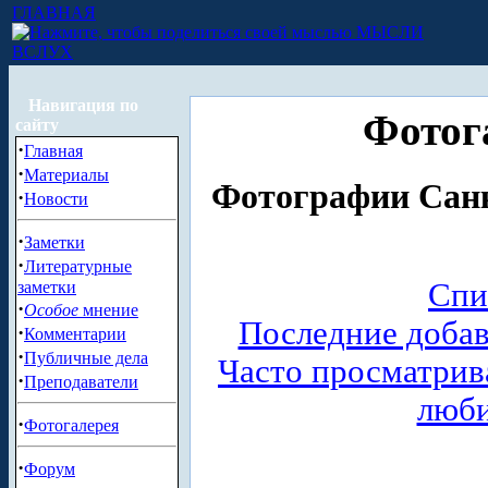
ГЛАВНАЯ
МЫСЛИ
ВСЛУХ
Навигация по
Фотог
сайту
·
Главная
·
Материалы
Фотографии Санк
·
Новости
·
Заметки
·
Литературные
Спи
заметки
·
Особое
мнение
Последние доба
·
Комментарии
·
Публичные дела
Часто просматри
·
Преподаватели
люб
·
Фотогалерея
·
Форум