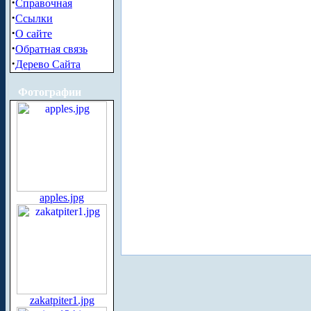
·
Справочная
·
Ссылки
·
О сайте
·
Обратная связь
·
Дерево Сайта
Фотографии
apples.jpg
zakatpiter1.jpg