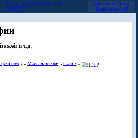
БАЗА ПОЛЬЗОВАТЕЛЕЙ
Здесь может быть
ПОИСК
Ваша реклама!
фии
зажей и т.д.
о рейтингу
::
Мои любимые
::
Поиск
::