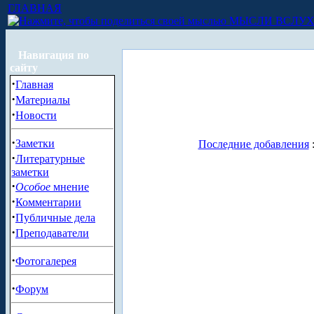
ГЛАВНАЯ
МЫСЛИ ВСЛУ
Навигация по
сайту
·
Главная
·
Материалы
·
Новости
·
Заметки
Последние добавления
·
Литературные
заметки
·
Особое
мнение
·
Комментарии
·
Публичные дела
·
Преподаватели
·
Фотогалерея
·
Форум