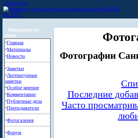
ГЛАВНАЯ
МЫСЛИ
ВСЛУХ
Навигация по
Фотог
сайту
·
Главная
·
Материалы
Фотографии Санк
·
Новости
·
Заметки
·
Литературные
Спи
заметки
·
Особое
мнение
Последние доба
·
Комментарии
·
Публичные дела
Часто просматри
·
Преподаватели
люб
·
Фотогалерея
·
Форум