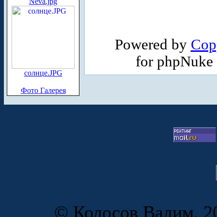
Neva.jpg
Powered by
Cop
for phpNuke
солнце.JPG
Фото Галерея
© Колосов Вадим, 20