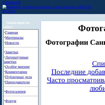
ГЛАВНАЯ
МЫСЛИ
ВСЛУХ
Навигация по
Фотог
сайту
·
Главная
·
Материалы
Фотографии Санк
·
Новости
·
Заметки
·
Литературные
Спи
заметки
·
Особое
мнение
Последние доба
·
Комментарии
·
Публичные дела
Часто просматри
·
Преподаватели
люб
·
Фотогалерея
·
Форум