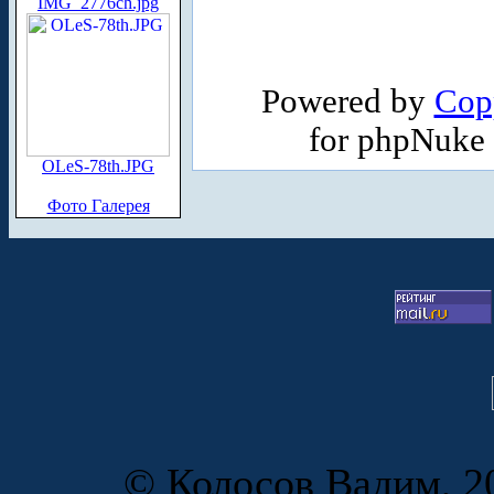
IMG_2776ch.jpg
Powered by
Cop
for phpNuke
OLeS-78th.JPG
Фото Галерея
© Колосов Вадим, 20