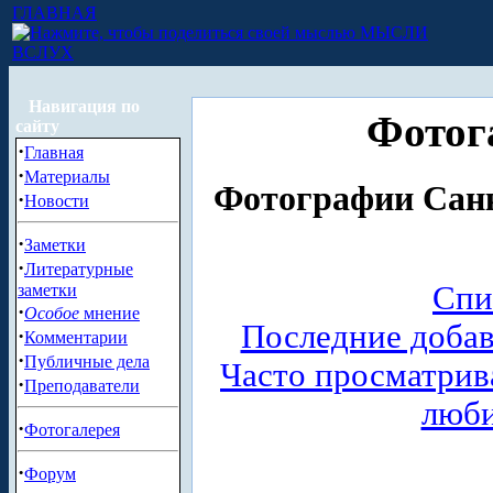
ГЛАВНАЯ
МЫСЛИ
ВСЛУХ
Навигация по
Фотог
сайту
·
Главная
·
Материалы
Фотографии Санк
·
Новости
·
Заметки
·
Литературные
Спи
заметки
·
Особое
мнение
Последние доба
·
Комментарии
·
Публичные дела
Часто просматри
·
Преподаватели
люб
·
Фотогалерея
·
Форум