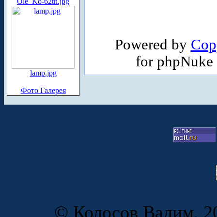
Ole_Ko-62th.jpg
Powered by
Cop
for phpNuke
lamp.jpg
Фото Галерея
© Колосов Вадим, 20