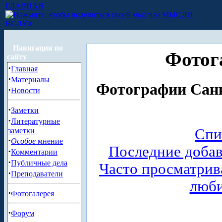
ГЛАВНАЯ
МЫСЛИ
ВСЛУХ
Навигация по
Фотог
сайту
·
Главная
·
Материалы
Фотографии Санк
·
Новости
·
Заметки
·
Литературные
Спи
заметки
·
Особое
мнение
Последние доба
·
Комментарии
·
Публичные дела
Часто просматри
·
Преподаватели
люб
·
Фотогалерея
·
Форум