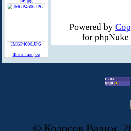
t06.jpg
Powered by
Cop
for phpNuke
IMGP4606.JPG
Фото Галерея
© Колосов Вадим, 20