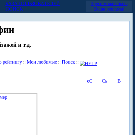
БАЗА ПОЛЬЗОВАТЕЛЕЙ
Здесь может быть
ПОИСК
Ваша реклама!
фии
зажей и т.д.
о рейтингу
::
Мои любимые
::
Поиск
::