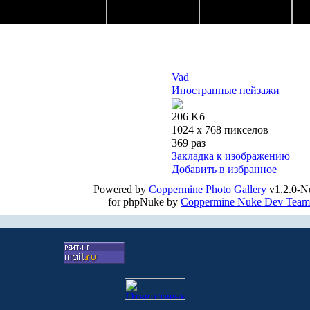
Vad
Иностранные пейзажи
206 Kб
1024 x 768 пикселов
369 раз
Закладка к изображению
Добавить в избранное
Powered by
Coppermine Photo Gallery
v1.2.0-N
for phpNuke by
Coppermine Nuke Dev Team