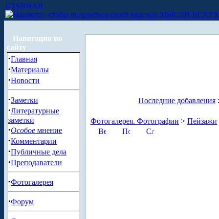
ГЛАВНАЯ
МЫСЛИ ВСЛУ
Навигация по
сайту
·
Главная
·
Материалы
·
Новости
·
Заметки
Последние добавления
·
Литературные
заметки
Фотогалерея. Фотографии
>
Пейзажи
·
Особое
мнение
·
Комментарии
·
Публичные дела
·
Преподаватели
·
Фотогалерея
·
Форум