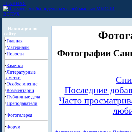
ГЛАВНАЯ
МЫСЛИ
ВСЛУХ
Навигация по
Фотог
сайту
·
Главная
·
Материалы
Фотографии Санк
·
Новости
·
Заметки
·
Литературные
Спи
заметки
·
Особое
мнение
Последние доба
·
Комментарии
·
Публичные дела
Часто просматри
·
Преподаватели
люб
·
Фотогалерея
·
Форум