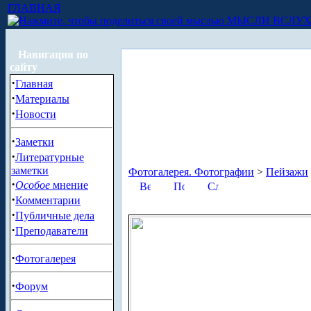
ГЛАВНАЯ
МЫСЛИ ВСЛУ
Навигация по
сайту
·
Главная
·
Материалы
·
Новости
·
Заметки
·
Литературные
заметки
Фотогалерея. Фотографии
>
Пейзажи
·
Особое
мнение
·
Комментарии
·
Публичные дела
·
Преподаватели
·
Фотогалерея
·
Форум