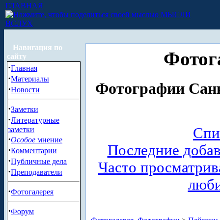
ГЛАВНАЯ
МЫСЛИ
ВСЛУХ
Навигация по
Фотог
сайту
·
Главная
·
Материалы
Фотографии Санк
·
Новости
·
Заметки
·
Литературные
Спи
заметки
·
Особое
мнение
Последние доба
·
Комментарии
·
Публичные дела
Часто просматри
·
Преподаватели
люб
·
Фотогалерея
·
Форум