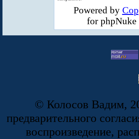
Powered by
Cop
for phpNuke
© Колосов Вадим, 20
предварительного согласи
воспроизведение, рас