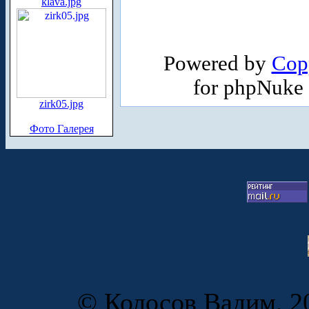
klava.jpg
Powered by
Cop
for phpNuke
zirk05.jpg
Фото Галерея
© Колосов Вадим, 20