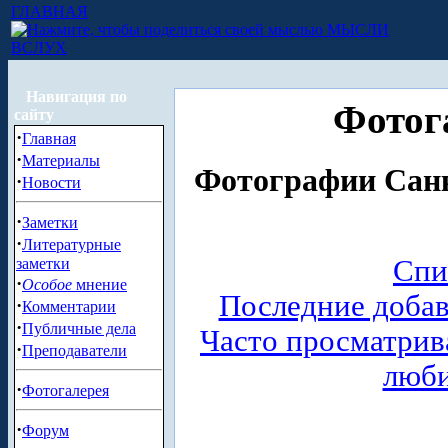
ГЛАВНАЯ
МЫСЛИ
ВСЛУХ
Навигация по
Фотог
сайту
·
Главная
·
Материалы
Фотографии Санк
·
Новости
·
Заметки
·
Литературные
Спи
заметки
·
Особое
мнение
Последние доба
·
Комментарии
·
Публичные дела
Часто просматри
·
Преподаватели
люб
·
Фотогалерея
·
Форум