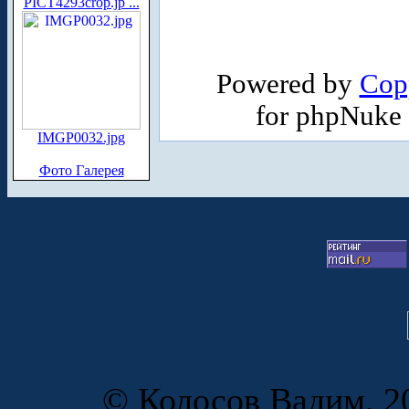
PICT4293crop.jp ...
Powered by
Cop
for phpNuke
IMGP0032.jpg
Фото Галерея
© Колосов Вадим, 20