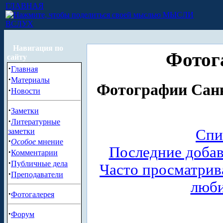
ГЛАВНАЯ
МЫСЛИ
ВСЛУХ
Навигация по
Фотог
сайту
·
Главная
·
Материалы
Фотографии Санк
·
Новости
·
Заметки
·
Литературные
Спи
заметки
·
Особое
мнение
Последние доба
·
Комментарии
·
Публичные дела
Часто просматри
·
Преподаватели
люб
·
Фотогалерея
·
Форум