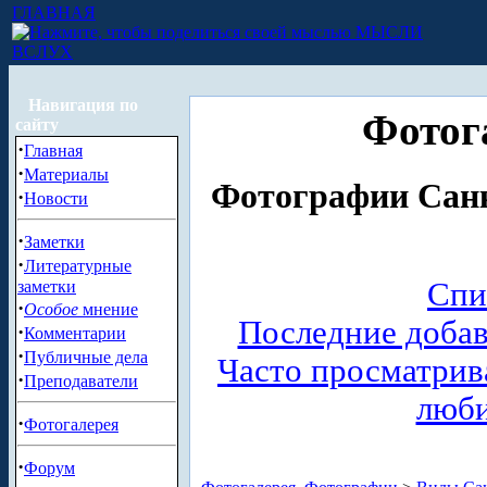
ГЛАВНАЯ
МЫСЛИ
ВСЛУХ
Навигация по
Фотог
сайту
·
Главная
·
Материалы
Фотографии Санк
·
Новости
·
Заметки
·
Литературные
Спи
заметки
·
Особое
мнение
Последние доба
·
Комментарии
·
Публичные дела
Часто просматри
·
Преподаватели
люб
·
Фотогалерея
·
Форум