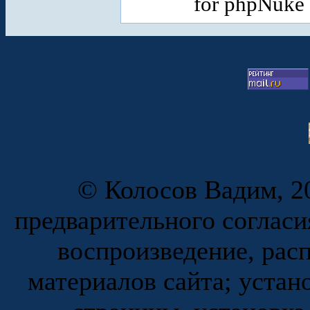
for phpNuke
© Колосов Вадим, 20
предварительного согласи
воспроизведение, рас
материалов сайта; устан