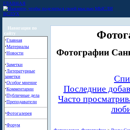
ГЛАВНАЯ
МЫСЛИ
ВСЛУХ
Навигация по
Фотог
сайту
·
Главная
·
Материалы
Фотографии Санк
·
Новости
·
Заметки
·
Литературные
Спи
заметки
·
Особое
мнение
Последние доба
·
Комментарии
·
Публичные дела
Часто просматри
·
Преподаватели
люб
·
Фотогалерея
·
Форум