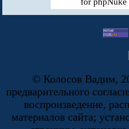
for phpNuke
© Колосов Вадим, 20
предварительного согласи
воспроизведение, рас
материалов сайта; устан