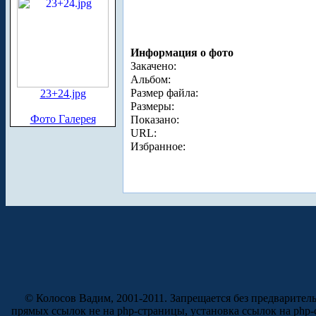
Информация о фото
Закачено:
Альбом:
Размер файла:
23+24.jpg
Размеры:
Фото Галерея
Показано:
URL:
Избранное:
© Колосов Вадим, 2001-2011. Запрещается без предварител
прямых ссылок не на php-страницы, установка ссылок на php