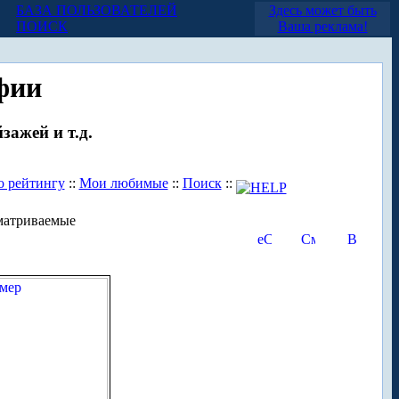
БАЗА ПОЛЬЗОВАТЕЛЕЙ
Здесь может быть
ПОИСК
Ваша реклама!
фии
зажей и т.д.
о рейтингу
::
Мои любимые
::
Поиск
::
матриваемые