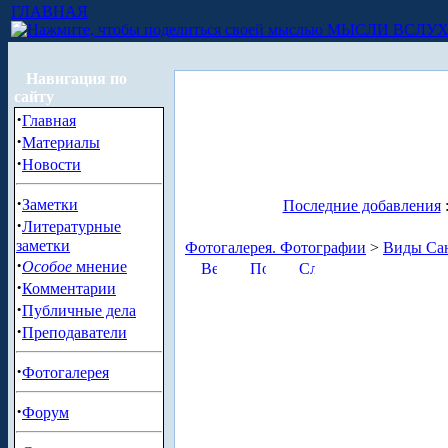
ГЛАВНАЯ
МЫСЛИ ВСЛУ
Навигация по
сайту
·
Главная
·
Материалы
·
Новости
·
Заметки
Последние добавления
·
Литературные
заметки
Фотогалерея. Фотографии
>
Виды Сан
·
Особое
мнение
·
Комментарии
·
Публичные дела
·
Преподаватели
·
Фотогалерея
·
Форум