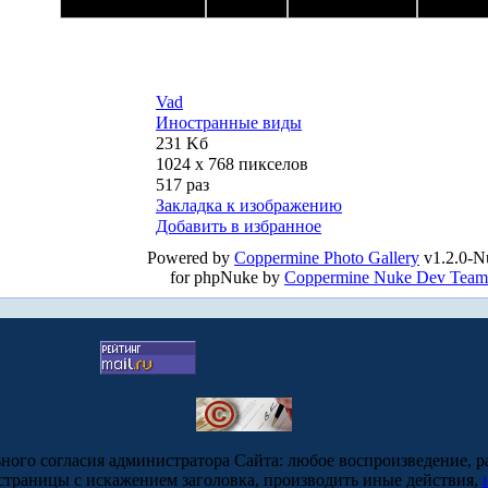
Vad
Иностранные виды
231 Kб
1024 x 768 пикселов
517 раз
Закладка к изображению
Добавить в избранное
Powered by
Coppermine Photo Gallery
v1.2.0-N
for phpNuke by
Coppermine Nuke Dev Team
ьного согласия администратора Сайта: любое воспроизведение, р
-страницы с искажением заголовка, производить иные действия,