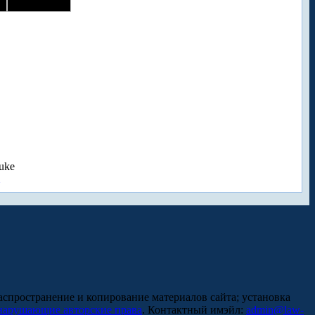
uke
аспространение и копирование материалов сайта; установка
нарушающие авторские права
. Контактный имэйл:
admin@law-