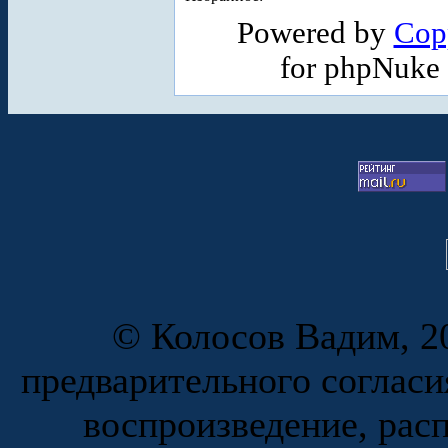
Powered by
Cop
for phpNuke
© Колосов Вадим, 20
предварительного согласи
воспроизведение, рас