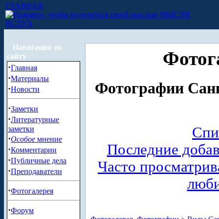
ГЛАВНАЯ
МЫСЛИ
ВСЛУХ
Навигация по
Фотог
сайту
·
Главная
·
Материалы
Фотографии Санк
·
Новости
·
Заметки
·
Литературные
Спи
заметки
·
Особое
мнение
Последние доба
·
Комментарии
·
Публичные дела
Часто просматри
·
Преподаватели
люб
·
Фотогалерея
·
Форум