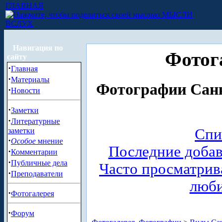
ГЛАВНАЯ
МЫСЛИ
ВСЛУХ
Навигация по
Фотог
сайту
·
Главная
·
Материалы
Фотографии Санк
·
Новости
·
Заметки
·
Литературные
Спи
заметки
·
Особое
мнение
Последние доба
·
Комментарии
·
Публичные дела
Часто просматри
·
Преподаватели
люб
·
Фотогалерея
·
Форум