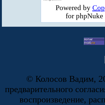
Powered by
Cop
for phpNuke
© Колосов Вадим, 20
предварительного согласи
воспроизведение, рас