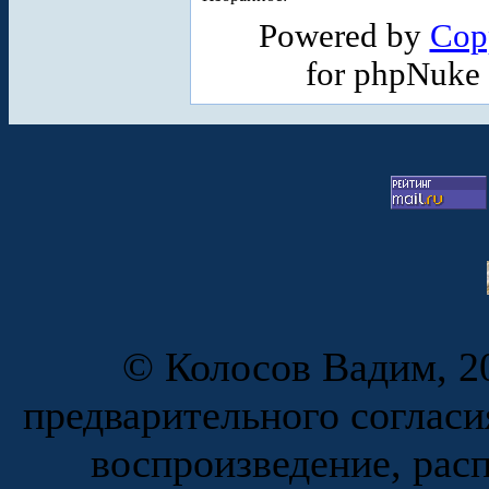
Powered by
Cop
for phpNuke
© Колосов Вадим, 20
предварительного согласи
воспроизведение, рас