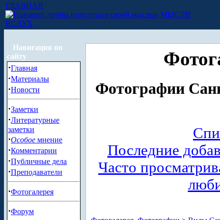
ГЛАВНАЯ
МЫСЛИ
ВСЛУХ
Навигация по
Фотог
сайту
·
Главная
·
Материалы
Фотографии Санк
·
Новости
·
Заметки
·
Литературные
Спи
заметки
·
Особое
мнение
Последние доба
·
Комментарии
·
Публичные дела
Часто просматри
·
Преподаватели
люб
·
Фотогалерея
·
Форум