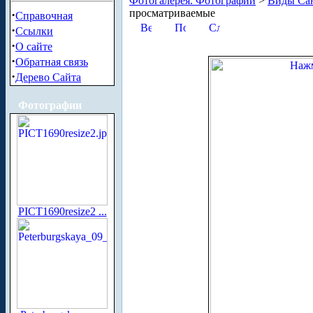
Фотогалерея. Фотографии
>
Виды Сан
просматриваемые
·
Справочная
·
Ссылки
·
О сайте
·
Обратная связь
·
Дерево Сайта
Фотографии
PICT1690resize2 ...