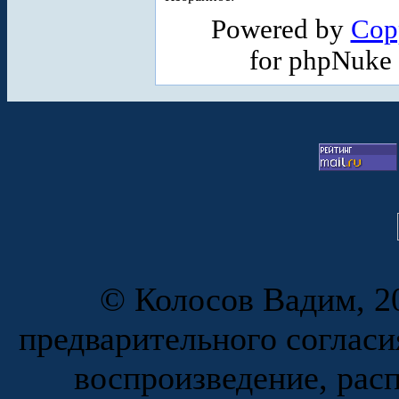
Powered by
Cop
for phpNuke
© Колосов Вадим, 20
предварительного согласи
воспроизведение, рас