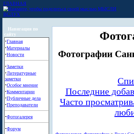
ГЛАВНАЯ
МЫСЛИ
ВСЛУХ
Навигация по
Фотог
сайту
·
Главная
·
Материалы
Фотографии Санк
·
Новости
·
Заметки
·
Литературные
Спи
заметки
·
Особое
мнение
Последние доба
·
Комментарии
·
Публичные дела
Часто просматри
·
Преподаватели
люб
·
Фотогалерея
·
Форум