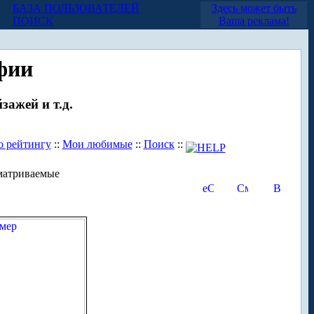
БАЗА ПОЛЬЗОВАТЕЛЕЙ
Здесь может быть
ПОИСК
Ваша реклама!
фии
зажей и т.д.
о рейтингу
::
Мои любимые
::
Поиск
::
матриваемые