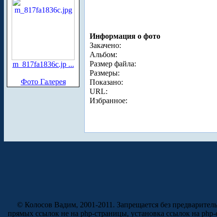
Информация о фото
Закачено:
Альбом:
Размер файла:
m_817fa1836c.jp ...
Размеры:
Фото Галерея
Показано:
URL:
Избранное:
© Колосов Вадим, 2001-2011. Запрещается без предварител
прямых ссылок не на php-страницы, установка ссылок на php