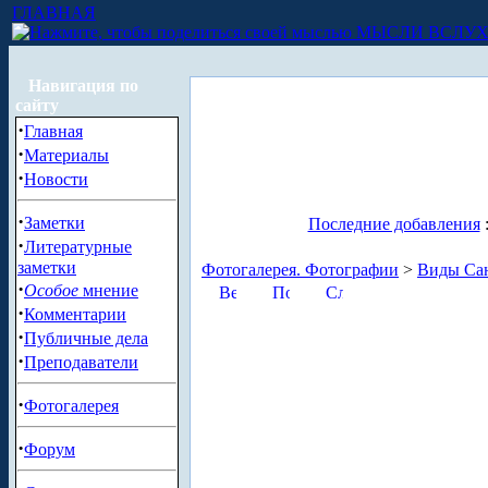
ГЛАВНАЯ
МЫСЛИ ВСЛУ
Навигация по
сайту
·
Главная
·
Материалы
·
Новости
·
Заметки
Последние добавления
·
Литературные
заметки
Фотогалерея. Фотографии
>
Виды Сан
·
Особое
мнение
·
Комментарии
·
Публичные дела
·
Преподаватели
·
Фотогалерея
·
Форум