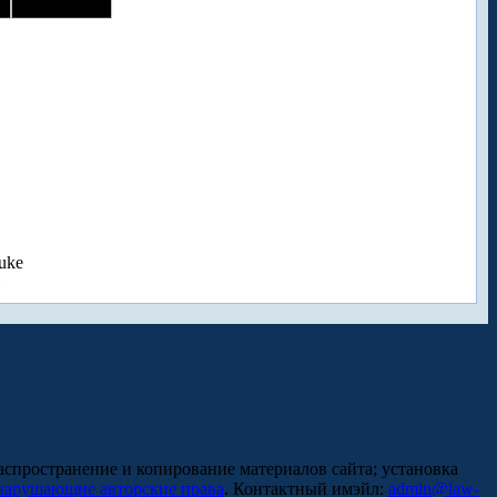
uke
аспространение и копирование материалов сайта; установка
нарушающие авторские права
. Контактный имэйл:
admin@law-