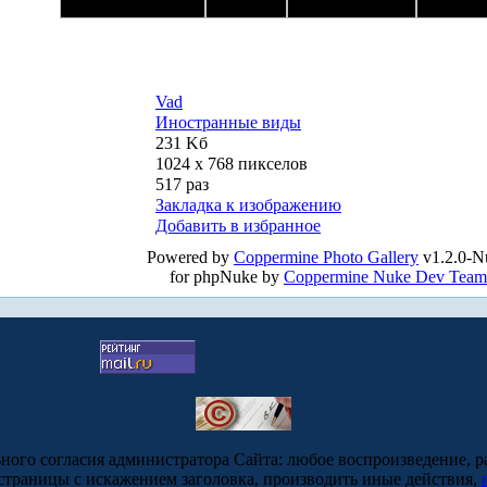
Vad
Иностранные виды
231 Kб
1024 x 768 пикселов
517 раз
Закладка к изображению
Добавить в избранное
Powered by
Coppermine Photo Gallery
v1.2.0-N
for phpNuke by
Coppermine Nuke Dev Team
ьного согласия администратора Сайта: любое воспроизведение, р
-страницы с искажением заголовка, производить иные действия,