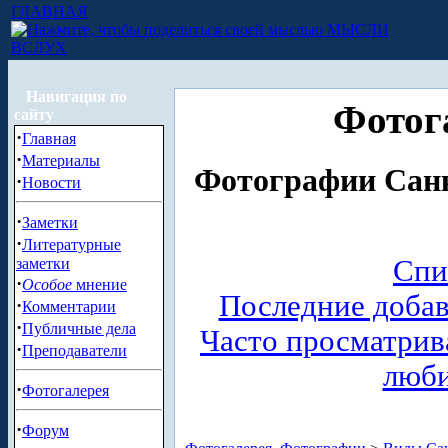
ГЛАВНАЯ
МЫСЛИ
ВСЛУХ
Навигация по
Фотог
сайту
·
Главная
·
Материалы
Фотографии Санк
·
Новости
·
Заметки
·
Литературные
Спи
заметки
·
Особое
мнение
Последние доба
·
Комментарии
·
Публичные дела
Часто просматри
·
Преподаватели
люб
·
Фотогалерея
·
Форум