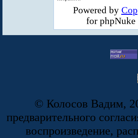
Powered by
Cop
for phpNuke
© Колосов Вадим, 20
предварительного согласи
воспроизведение, рас