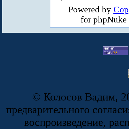
Powered by
Cop
for phpNuke
© Колосов Вадим, 20
предварительного согласи
воспроизведение, рас