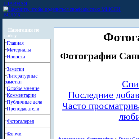
ГЛАВНАЯ
МЫСЛИ
ВСЛУХ
Навигация по
Фотог
сайту
·
Главная
·
Материалы
Фотографии Санк
·
Новости
·
Заметки
·
Литературные
Спи
заметки
·
Особое
мнение
Последние доба
·
Комментарии
·
Публичные дела
Часто просматри
·
Преподаватели
люб
·
Фотогалерея
·
Форум