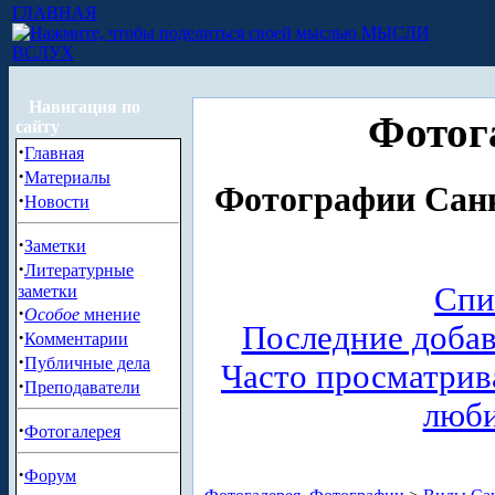
ГЛАВНАЯ
МЫСЛИ
ВСЛУХ
Навигация по
Фотог
сайту
·
Главная
·
Материалы
Фотографии Санк
·
Новости
·
Заметки
·
Литературные
Спи
заметки
·
Особое
мнение
Последние доба
·
Комментарии
·
Публичные дела
Часто просматри
·
Преподаватели
люб
·
Фотогалерея
·
Форум