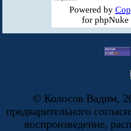
Powered by
Cop
for phpNuke
© Колосов Вадим, 20
предварительного согласи
воспроизведение, рас