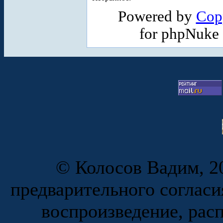
Powered by
Cop
for phpNuke
© Колосов Вадим, 20
предварительного согласи
воспроизведение, рас