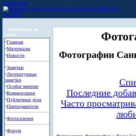
ГЛАВНАЯ
МЫСЛИ
ВСЛУХ
Навигация по
Фотог
сайту
·
Главная
·
Материалы
Фотографии Санк
·
Новости
·
Заметки
·
Литературные
Спи
заметки
·
Особое
мнение
Последние доба
·
Комментарии
·
Публичные дела
Часто просматри
·
Преподаватели
люб
·
Фотогалерея
·
Форум