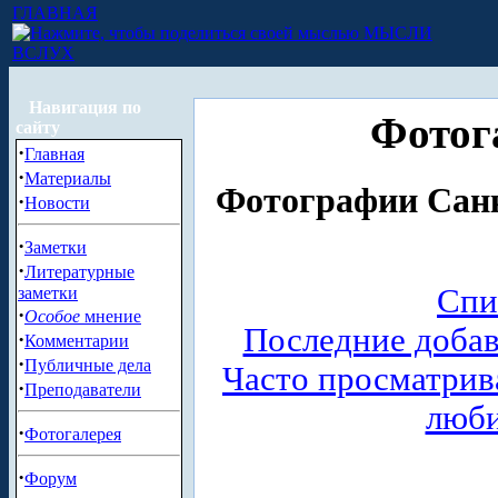
ГЛАВНАЯ
МЫСЛИ
ВСЛУХ
Навигация по
Фотог
сайту
·
Главная
·
Материалы
Фотографии Санк
·
Новости
·
Заметки
·
Литературные
Спи
заметки
·
Особое
мнение
Последние доба
·
Комментарии
·
Публичные дела
Часто просматри
·
Преподаватели
люб
·
Фотогалерея
·
Форум