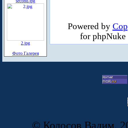
second.jpg
Powered by
Cop
for phpNuke
2.jpg
Фото Галерея
© Колосов Вадим, 20