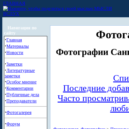
ГЛАВНАЯ
МЫСЛИ
ВСЛУХ
Навигация по
Фотог
сайту
·
Главная
·
Материалы
Фотографии Санк
·
Новости
·
Заметки
·
Литературные
Спи
заметки
·
Особое
мнение
Последние доба
·
Комментарии
·
Публичные дела
Часто просматри
·
Преподаватели
люб
·
Фотогалерея
·
Форум