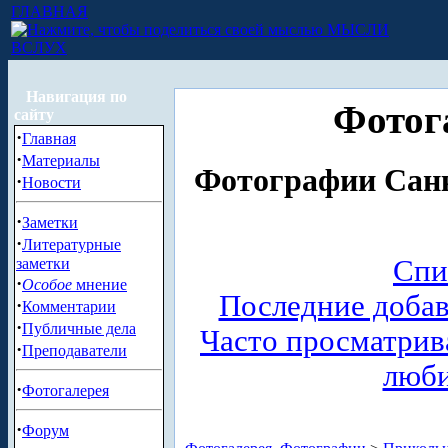
ГЛАВНАЯ
МЫСЛИ
ВСЛУХ
Навигация по
Фотог
сайту
·
Главная
·
Материалы
Фотографии Санк
·
Новости
·
Заметки
·
Литературные
Спи
заметки
·
Особое
мнение
Последние доба
·
Комментарии
·
Публичные дела
Часто просматри
·
Преподаватели
люб
·
Фотогалерея
·
Форум