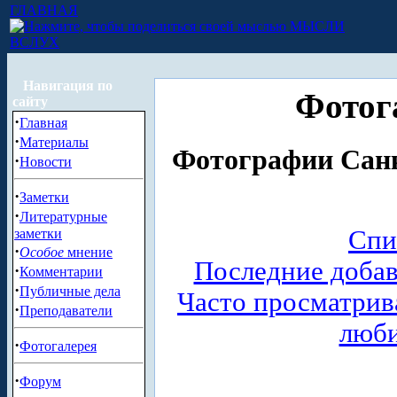
ГЛАВНАЯ
МЫСЛИ
ВСЛУХ
Навигация по
Фотог
сайту
·
Главная
·
Материалы
Фотографии Санк
·
Новости
·
Заметки
·
Литературные
Спи
заметки
·
Особое
мнение
Последние доба
·
Комментарии
·
Публичные дела
Часто просматри
·
Преподаватели
люб
·
Фотогалерея
·
Форум