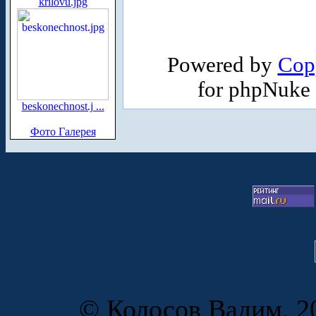
krilovu.jpg
Powered by
Cop
for phpNuke
beskonechnost.j ...
Фото Галерея
© Колосов Вадим, 20