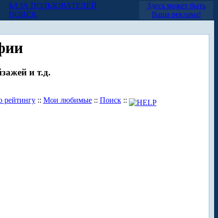
БАЗА ПОЛЬЗОВАТЕЛЕЙ
Здесь может быть
ПОИСК
Ваша реклама!
фии
зажей и т.д.
о рейтингу
::
Мои любимые
::
Поиск
::