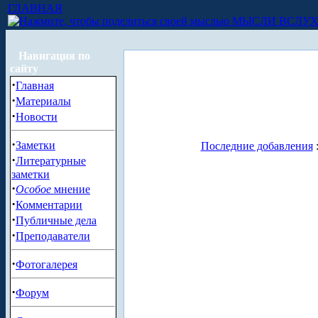
ГЛАВНАЯ
МЫСЛИ ВСЛУ
Навигация по
сайту
·
Главная
·
Материалы
·
Новости
·
Заметки
Последние добавления
·
Литературные
заметки
·
Особое
мнение
·
Комментарии
·
Публичные дела
·
Преподаватели
·
Фотогалерея
·
Форум