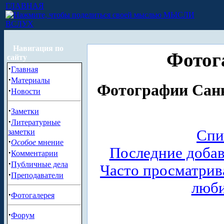
ГЛАВНАЯ
МЫСЛИ
ВСЛУХ
Навигация по
Фотог
сайту
·
Главная
·
Материалы
Фотографии Санк
·
Новости
·
Заметки
·
Литературные
Спи
заметки
·
Особое
мнение
Последние доба
·
Комментарии
·
Публичные дела
Часто просматри
·
Преподаватели
люб
·
Фотогалерея
·
Форум