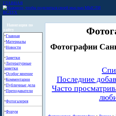
ГЛАВНАЯ
МЫСЛИ
ВСЛУХ
Навигация по
Фотог
сайту
·
Главная
·
Материалы
Фотографии Санк
·
Новости
·
Заметки
·
Литературные
Спи
заметки
·
Особое
мнение
Последние доба
·
Комментарии
·
Публичные дела
Часто просматри
·
Преподаватели
люб
·
Фотогалерея
·
Форум