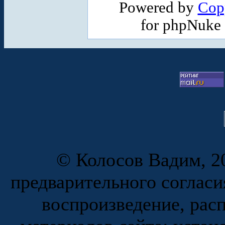
Powered by
Cop
for phpNuke
© Колосов Вадим, 20
предварительного согласи
воспроизведение, рас