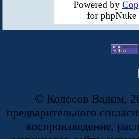
Powered by
Cop
for phpNuke
© Колосов Вадим, 20
предварительного согласи
воспроизведение, рас