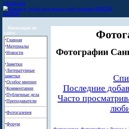
ГЛАВНАЯ
МЫСЛИ
ВСЛУХ
Навигация по
Фотог
сайту
·
Главная
·
Материалы
Фотографии Санк
·
Новости
·
Заметки
·
Литературные
Спи
заметки
·
Особое
мнение
Последние доба
·
Комментарии
·
Публичные дела
Часто просматри
·
Преподаватели
люб
·
Фотогалерея
·
Форум