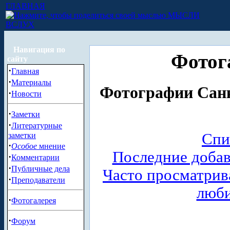
ГЛАВНАЯ
МЫСЛИ
ВСЛУХ
Навигация по
Фотог
сайту
·
Главная
·
Материалы
Фотографии Санк
·
Новости
·
Заметки
·
Литературные
Спи
заметки
·
Особое
мнение
Последние доба
·
Комментарии
·
Публичные дела
Часто просматри
·
Преподаватели
люб
·
Фотогалерея
·
Форум