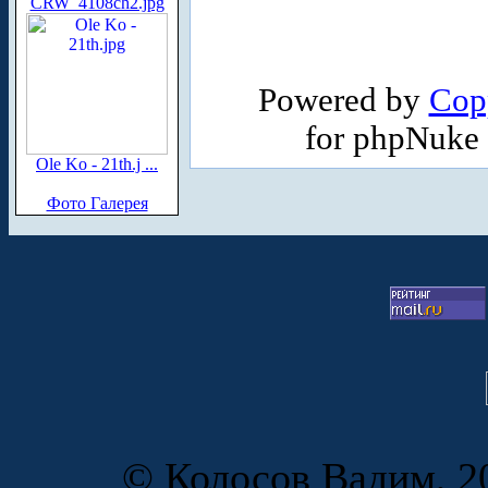
CRW_4108ch2.jpg
Powered by
Cop
for phpNuke
Ole Ko - 21th.j ...
Фото Галерея
© Колосов Вадим, 20