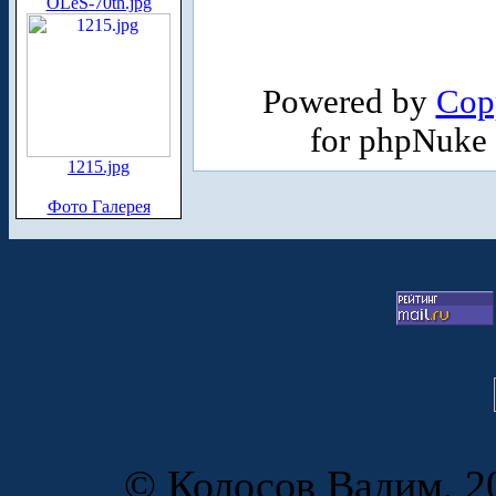
OLeS-70th.jpg
Powered by
Cop
for phpNuke
1215.jpg
Фото Галерея
© Колосов Вадим, 20