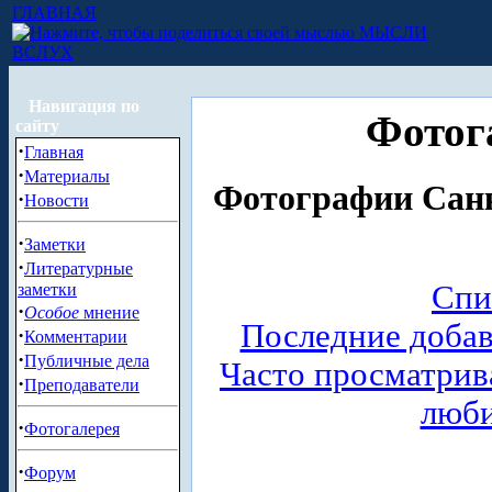
ГЛАВНАЯ
МЫСЛИ
ВСЛУХ
Навигация по
Фотог
сайту
·
Главная
·
Материалы
Фотографии Санк
·
Новости
·
Заметки
·
Литературные
Спи
заметки
·
Особое
мнение
Последние доба
·
Комментарии
·
Публичные дела
Часто просматри
·
Преподаватели
люб
·
Фотогалерея
·
Форум