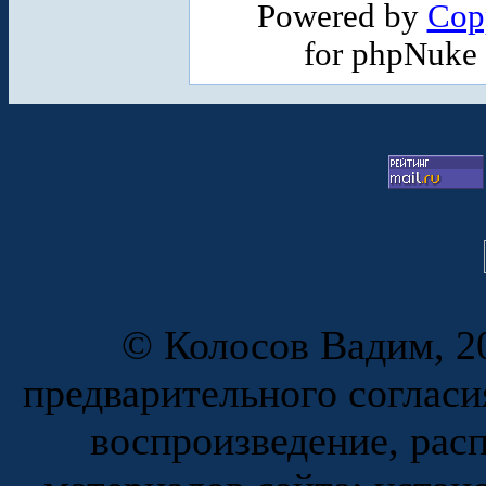
Powered by
Cop
for phpNuke
© Колосов Вадим, 20
предварительного согласи
воспроизведение, рас