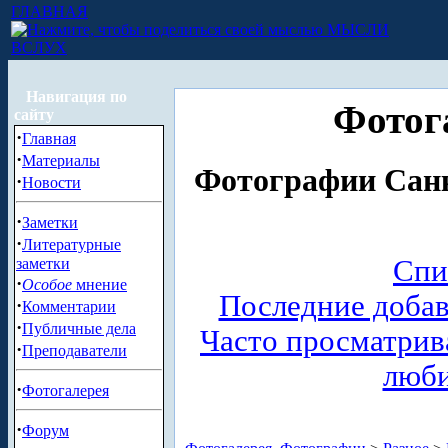
ГЛАВНАЯ
МЫСЛИ
ВСЛУХ
Навигация по
Фотог
сайту
·
Главная
·
Материалы
Фотографии Санк
·
Новости
·
Заметки
·
Литературные
Спи
заметки
·
Особое
мнение
Последние доба
·
Комментарии
·
Публичные дела
Часто просматри
·
Преподаватели
люб
·
Фотогалерея
·
Форум