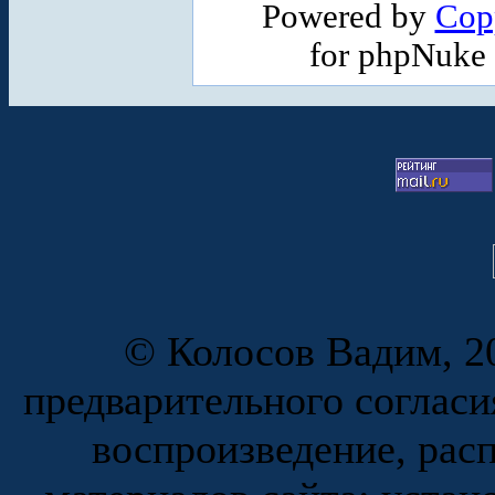
Powered by
Cop
for phpNuke
© Колосов Вадим, 20
предварительного согласи
воспроизведение, рас