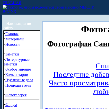
ГЛАВНАЯ
МЫСЛИ
ВСЛУХ
Навигация по
Фотог
сайту
·
Главная
·
Материалы
Фотографии Санк
·
Новости
·
Заметки
·
Литературные
Спи
заметки
·
Особое
мнение
Последние доба
·
Комментарии
·
Публичные дела
Часто просматри
·
Преподаватели
люб
·
Фотогалерея
·
Форум