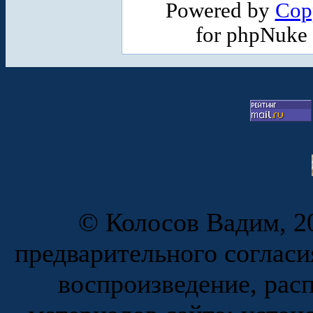
Powered by
Cop
for phpNuke
© Колосов Вадим, 20
предварительного согласи
воспроизведение, рас