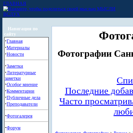
ГЛАВНАЯ
МЫСЛИ
ВСЛУХ
Навигация по
Фотог
сайту
·
Главная
·
Материалы
Фотографии Санк
·
Новости
·
Заметки
·
Литературные
Спи
заметки
·
Особое
мнение
Последние доба
·
Комментарии
·
Публичные дела
Часто просматри
·
Преподаватели
люб
·
Фотогалерея
·
Форум