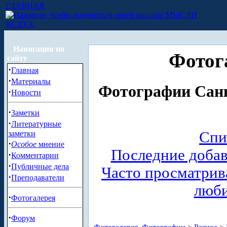
ГЛАВНАЯ
МЫСЛИ
ВСЛУХ
Навигация по
Фотог
сайту
·
Главная
·
Материалы
Фотографии Санк
·
Новости
·
Заметки
·
Литературные
Спи
заметки
·
Особое
мнение
Последние доба
·
Комментарии
·
Публичные дела
Часто просматри
·
Преподаватели
люб
·
Фотогалерея
·
Форум