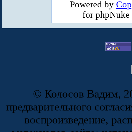
Powered by
Cop
for phpNuke
© Колосов Вадим, 20
предварительного согласи
воспроизведение, рас