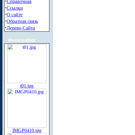
·
Справочная
·
Ссылки
·
О сайте
·
Обратная связь
·
Дерево Сайта
Фотографии
t01.jpg
IMGP0410.jpg