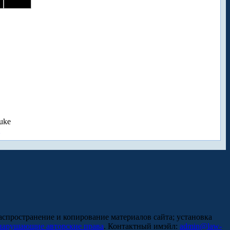
uke
аспространение и копирование материалов сайта; установка
нарушающие авторские права
. Контактный имэйл:
admin@law-