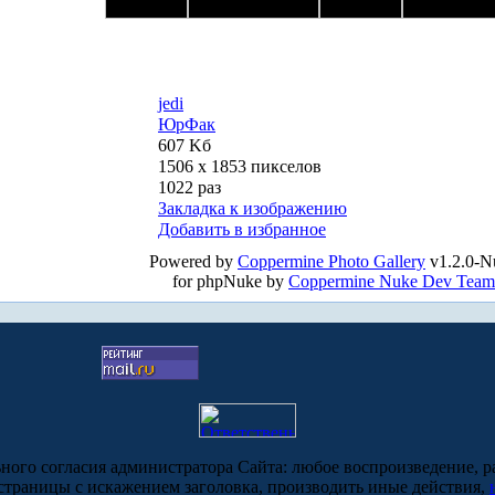
jedi
ЮрФак
607 Kб
1506 x 1853 пикселов
1022 раз
Закладка к изображению
Добавить в избранное
Powered by
Coppermine Photo Gallery
v1.2.0-N
for phpNuke by
Coppermine Nuke Dev Team
ьного согласия администратора Сайта: любое воспроизведение, р
-страницы с искажением заголовка, производить иные действия,