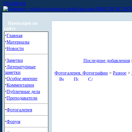
ГЛАВНАЯ
МЫСЛИ ВСЛУ
Навигация по
сайту
·
Главная
·
Материалы
·
Новости
·
Заметки
Последние добавления
·
Литературные
заметки
Фотогалерея. Фотографии
>
Разное
>
·
Особое
мнение
·
Комментарии
·
Публичные дела
·
Преподаватели
·
Фотогалерея
·
Форум