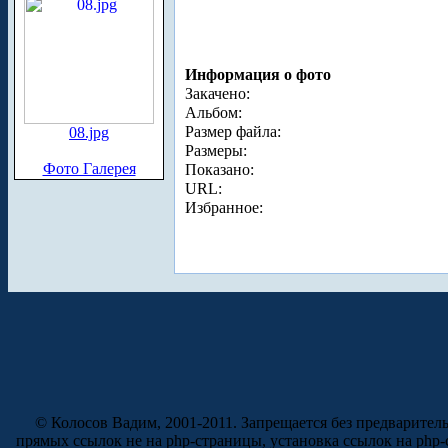
Информация о фото
Закачено:
Альбом:
Размер файла:
08.jpg
Размеры:
Фото Галерея
Показано:
URL:
Избранное:
© Колосов Вадим, 2001-2011. Запрещается без предварител
прямых ссылок не на php-страницы, установка ссылок на php