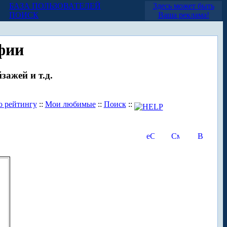
БАЗА ПОЛЬЗОВАТЕЛЕЙ
Здесь может быть
ПОИСК
Ваша реклама!
фии
зажей и т.д.
о рейтингу
::
Мои любимые
::
Поиск
::