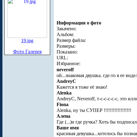
Информация о фото
Закачено:
Альбом:
Размер файла:
19.jpg
Размеры:
Фото Галерея
Показано:
URL:
Избранное:
neveroff
ой...знакомая двушка. где-то я ее виде
AndreyC
Кажется я тоже её знаю!
Alenka
AndreyC, Neveroff, т-с-с-с-с-с, это ил
Fiona
Alenka, ну ты СУПЕР !!!!!!!!!!!!!!!!!!
Алена
Где (...)и где ручка? Хоть бы подписа
Ваше имя
красивая девушка...хотелось бы познак