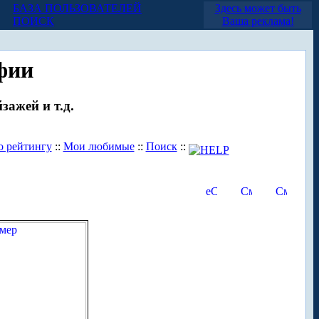
БАЗА ПОЛЬЗОВАТЕЛЕЙ
Здесь может быть
ПОИСК
Ваша реклама!
фии
зажей и т.д.
о рейтингу
::
Мои любимые
::
Поиск
::