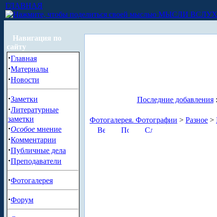
ГЛАВНАЯ
МЫСЛИ ВСЛУ
Навигация по
сайту
·
Главная
·
Материалы
·
Новости
·
Заметки
Последние добавления
·
Литературные
заметки
Фотогалерея. Фотографии
>
Разное
>
·
Особое
мнение
·
Комментарии
·
Публичные дела
·
Преподаватели
·
Фотогалерея
·
Форум