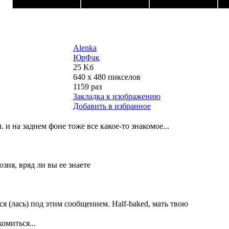
Alenka
ЮрФак
25 Kб
640 x 480 пикселов
1159 раз
Закладка к изображению
Добавить в избранное
л. и на заднем фоне тоже все какое-то знакомое...
люзия, вряд ли вы ее знаете
лся (лась) под этим сообщением. Half-baked, мать твою
омиться...