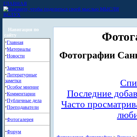
ГЛАВНАЯ
МЫСЛИ
ВСЛУХ
Навигация по
Фотог
сайту
·
Главная
·
Материалы
Фотографии Санк
·
Новости
·
Заметки
·
Литературные
Спи
заметки
·
Особое
мнение
Последние доба
·
Комментарии
·
Публичные дела
Часто просматри
·
Преподаватели
люб
·
Фотогалерея
·
Форум