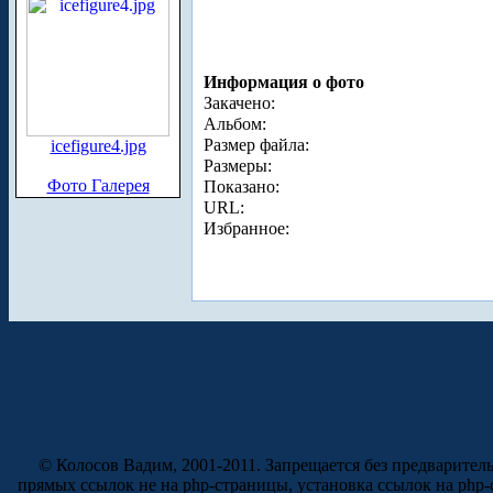
Информация о фото
Закачено:
Альбом:
Размер файла:
icefigure4.jpg
Размеры:
Фото Галерея
Показано:
URL:
Избранное:
© Колосов Вадим, 2001-2011. Запрещается без предварител
прямых ссылок не на php-страницы, установка ссылок на php