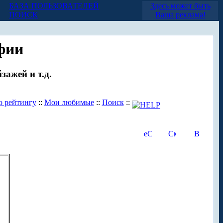
БАЗА ПОЛЬЗОВАТЕЛЕЙ
Здесь может быть
ПОИСК
Ваша реклама!
фии
зажей и т.д.
о рейтингу
::
Мои любимые
::
Поиск
::