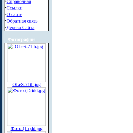
·
Справочная
·
Ссылки
·
О сайте
·
Обратная связь
·
Дерево Сайта
Фотографии
OLeS-71th.jpg
Фото-(15)dd.jpg