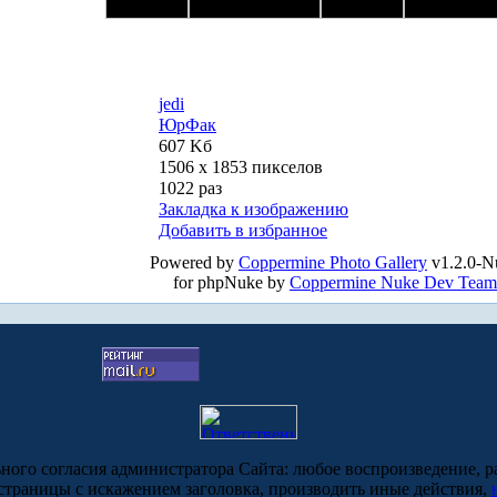
jedi
ЮрФак
607 Kб
1506 x 1853 пикселов
1022 раз
Закладка к изображению
Добавить в избранное
Powered by
Coppermine Photo Gallery
v1.2.0-N
for phpNuke by
Coppermine Nuke Dev Team
ьного согласия администратора Сайта: любое воспроизведение, р
-страницы с искажением заголовка, производить иные действия,