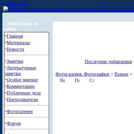
ГЛАВНАЯ
МЫСЛИ ВСЛУ
Навигация по
сайту
·
Главная
·
Материалы
·
Новости
·
Заметки
Последние добавления
·
Литературные
заметки
Фотогалерея. Фотографии
>
Разное
>
·
Особое
мнение
·
Комментарии
·
Публичные дела
·
Преподаватели
·
Фотогалерея
·
Форум