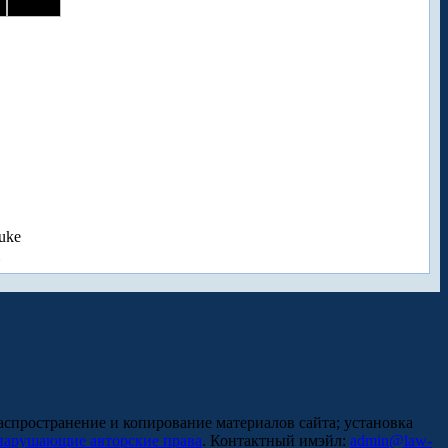
uke
аспространение и копирование материалов сайта; установка
нарушающие авторские права
. Контактный имэйл:
admin@law-