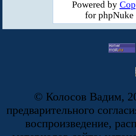
Powered by
Cop
for phpNuke
© Колосов Вадим, 20
предварительного согласи
воспроизведение, рас