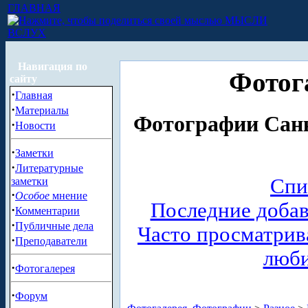
ГЛАВНАЯ
МЫСЛИ
ВСЛУХ
Навигация по
Фотог
сайту
·
Главная
·
Материалы
Фотографии Санк
·
Новости
·
Заметки
·
Литературные
Спи
заметки
·
Особое
мнение
Последние доба
·
Комментарии
·
Публичные дела
Часто просматри
·
Преподаватели
люб
·
Фотогалерея
·
Форум