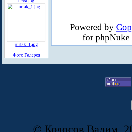
neva.jpg
Powered by
Cop
for phpNuke
jurfak_1.jpg
Фото Галерея
© Колосов Вадим, 20