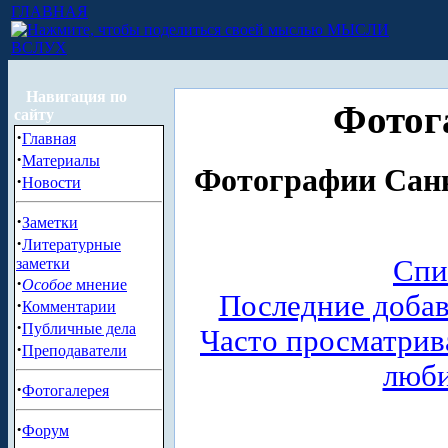
ГЛАВНАЯ
МЫСЛИ
ВСЛУХ
Навигация по
Фотог
сайту
·
Главная
·
Материалы
Фотографии Санк
·
Новости
·
Заметки
·
Литературные
Спи
заметки
·
Особое
мнение
Последние доба
·
Комментарии
·
Публичные дела
Часто просматри
·
Преподаватели
люб
·
Фотогалерея
·
Форум