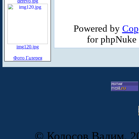
derevo.jpg
Powered by
Cop
for phpNuke
img120.jpg
Фото Галерея
© Колосов Вадим, 20