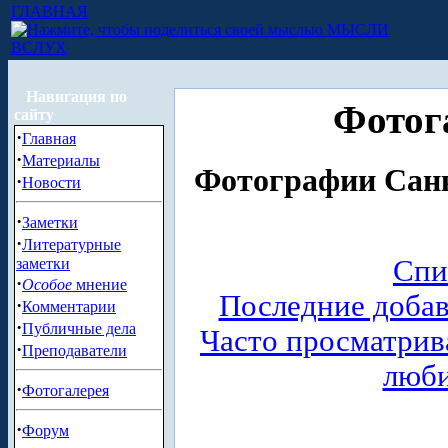
ГЛАВНАЯ
МЫСЛИ
ВСЛУХ
Навигация по
Фотог
сайту
·
Главная
·
Материалы
Фотографии Санк
·
Новости
·
Заметки
·
Литературные
Спи
заметки
·
Особое
мнение
Последние доба
·
Комментарии
·
Публичные дела
Часто просматри
·
Преподаватели
люб
·
Фотогалерея
·
Форум