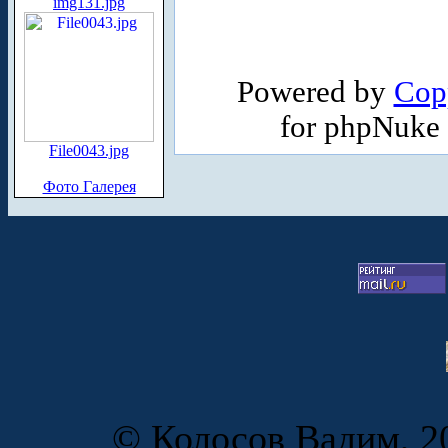
img131.jpg
Powered by
Cop
for phpNuke
File0043.jpg
Фото Галерея
© Колосов Вадим, 20