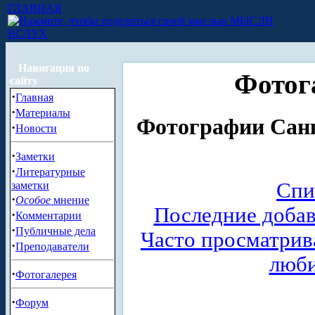
ГЛАВНАЯ
МЫСЛИ
ВСЛУХ
Навигация по
Фотог
сайту
·
Главная
·
Материалы
Фотографии Санк
·
Новости
·
Заметки
·
Литературные
Спи
заметки
·
Особое
мнение
Последние доба
·
Комментарии
·
Публичные дела
Часто просматри
·
Преподаватели
люб
·
Фотогалерея
·
Форум