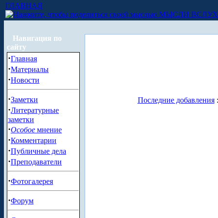
ГЛАВНАЯ
МЫСЛИ ВСЛУ
Навигация по
сайту
·
Главная
·
Материалы
·
Новости
·
Заметки
Последние добавления
·
Литературные
заметки
·
Особое
мнение
·
Комментарии
·
Публичные дела
·
Преподаватели
·
Фотогалерея
·
Форум