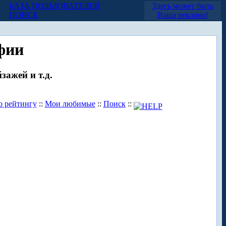
БАЗА ПОЛЬЗОВАТЕЛЕЙ
Здесь может быть
ПОИСК
Ваша реклама!
фии
зажей и т.д.
о рейтингу
::
Мои любимые
::
Поиск
::