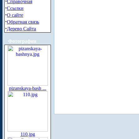
·
Справочная
·
Ссылки
·
О сайте
·
Обратная связь
·
Дерево Сайта
Фотографии
pizanskaya-bash ...
110.jpg